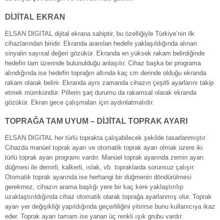
DİJİTAL EKRAN
ELSAN DIGITAL dijital ekrana sahiptir, bu özelliğiyle Türkiye’nin ilk
cihazlarından biridir. Ekranda aranılan hedefe yaklaşıldığında alınan
sinyalin sayısal değeri gözükür. Ekranda en yüksek rakam belirdiğinde
hedefin tam üzerinde bulunulduğu anlaşılır. Cihaz başka bir programa
alındığında ise hedefin toprağın altında kaç cm derinde olduğu ekranda
rakam olarak belirir. Ekranda aynı zamanda cihazın çeşitli ayarlarını takip
etmek mümkündür. Pillerin şarj durumu da rakamsal olarak ekranda
gözükür. Ekran gece çalışmaları için aydınlatmalıdır.
TOPRAĞA TAM UYUM – DİJİTAL TOPRAK AYARI
ELSAN DIGITAL her türlü toprakta çalışabilecek şekilde tasarlanmıştır.
Cihazda manüel toprak ayarı ve otomatik toprak ayarı olmak üzere iki
türlü toprak ayarı programı vardır. Manüel toprak ayarında zemin ayarı
düğmesi ile demirli, kalkerli, ıslak, vb. topraklarda sorunsuz çalışır.
Otomatik toprak ayarında ise herhangi bir düğmenin döndürülmesi
gerekmez, cihazın arama başlığı yere bir kaç kere yaklaştırılıp
uzaklaştırıldığında cihaz otomatik olarak toprağa ayarlanmış olur. Toprak
ayarı yer değişikliği yapıldığında geçerliliğini yitirirse bunu kullanıcıya ikaz
eder. Toprak ayarı tamam ise yanan üç renkli ışık grubu vardır.