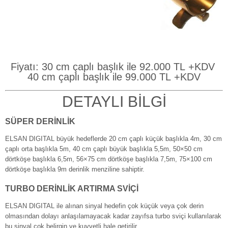
Fiyatı: 30
cm çaplı başlık ile 92.0
00 TL
+KDV
40
cm çaplı başlık ile 99.00
0
TL
+KDV
DETAYLI BİLGİ
SÜPER DERİNLİK
ELSAN DIGITAL büyük hedeflerde 20 cm çaplı küçük başlıkla 4m, 30 cm
çaplı orta başlıkla 5m, 40 cm çaplı büyük başlıkla 5,5m, 50×50 cm
dörtköşe başlıkla 6,5m, 56×75 cm dörtköşe başlıkla 7,5m, 75×100 cm
dörtköşe başlıkla 9m derinlik menziline sahiptir.
TURBO DERİNLİK ARTIRMA SVİÇİ
ELSAN DIGITAL ile alınan sinyal hedefin çok küçük veya çok derin
olmasından dolayı anlaşılamayacak kadar zayıfsa turbo sviçi kullanılarak
bu sinyal çok belirgin ve kuvvetli hale getirilir.