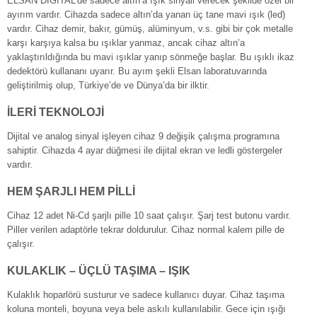
ELSAN DIGITAL’de sadece altın’a ışık sinyali verecek şekilde özel bir
ayırım vardır. Cihazda sadece altın’da yanan üç tane mavi ışık (led)
vardır. Cihaz demir, bakır, gümüş, alüminyum, v.s. gibi bir çok metalle
karşı karşıya kalsa bu ışıklar yanmaz, ancak cihaz altın’a
yaklaştırıldığında bu mavi ışıklar yanıp sönmeğe başlar. Bu ışıklı ikaz
dedektörü kullananı uyarır. Bu ayım şekli Elsan laboratuvarında
geliştirilmiş olup, Türkiye’de ve Dünya’da bir ilktir.
İLERİ TEKNOLOJİ
Dijital ve analog sinyal işleyen cihaz 9 değişik çalışma programına
sahiptir. Cihazda 4 ayar düğmesi ile dijital ekran ve ledli göstergeler
vardır.
HEM ŞARJLI HEM PİLLİ
Cihaz 12 adet Ni-Cd şarjlı pille 10 saat çalışır. Şarj test butonu vardır.
Piller verilen adaptörle tekrar doldurulur. Cihaz normal kalem pille de
çalışır.
KULAKLIK – ÜÇLÜ TAŞIMA – IŞIK
Kulaklık hoparlörü susturur ve sadece kullanıcı duyar. Cihaz taşıma
koluna monteli, boyuna veya bele askılı kullanılabilir. Gece için ışığı